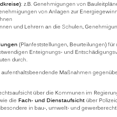
dkreise)
: z.B. Genehmigungen von Bauleitplä
 Genehmigungen von Anlagen zur Energiegewinn
ahnen
innen und Lehrern an die Schulen, Genehmigung
dungen
(Planfeststellungen, Beurteilungen) fü
otwendigen Enteignungs- und Entschädigungsve
ten durch.
für aufenthaltsbeendende Maßnahmen gegenübe
chtsaufsicht über die Kommunen im Regierung
wie die
Fach- und Dienstaufsicht
über Polizei
sbesondere in bau-, umwelt- und gewerberecht