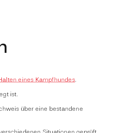
n
Halten eines Kampfhundes
.
gt ist.
chweis über eine bestandene
erschiedenen Situationen geprüft.