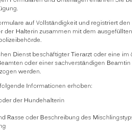
gen Formularen und Unterlagen erfahren Sie bei
ügung.
rmulare auf Vollständigkeit und registriert de
der der Halterin zusammen mit dem ausgefüllt
polize
ibehörde.
chen Dienst beschäftigter Tierarzt oder eine im 
eamten oder einer sachverständigen Beamtin d
ezogen werden.
folgende Informationen erhoben:
oder der Hundehalterin
nd Rasse oder Beschreibung des Mischlingstyp
ng