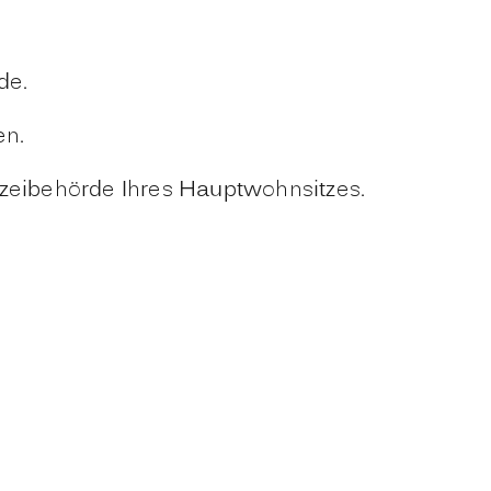
de.
en.
izeibehörde Ihres Hauptwohnsitzes.