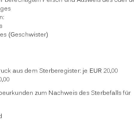
 der berechtigten Person und Ausweis des oder 
ages
n:
s
es (Geschwister)
uck aus dem Sterberegister: je EUR 20,00
0,00
rbeurkunden zum Nachweis des Sterbefalls für
d