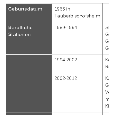
Geburtsdatum
1966 in
Tauberbischofsheim
Berufliche
1989-1994
Sta
Stationen
Gru
Gem
Gem
1994-2002
Kom
Regi
2002-2012
Käm
Gesc
Verw
mit
Kist