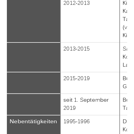
2012-2013
Kind
Kath
Tau
(ver
Kind
2013-2015
Sach
Kom
Lan
2015-2019
Bürg
Gem
seit 1. September
Bürg
2019
Tau
Nebentätigkeiten
1995-1996
Doz
Kom