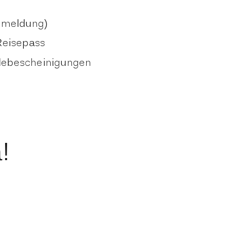
mmeldung)
Reisepass
debescheinigungen
!