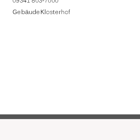
09341 803-7000
Gebäude
Klosterhof