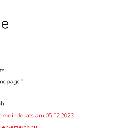
he
ts
omepage"
ch"
emeinderats am 05.02.2023
lerverzeichnis