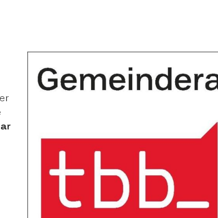
er
e
uar