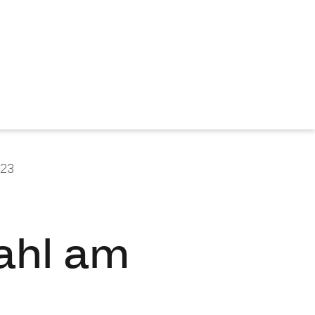
023
ahl am