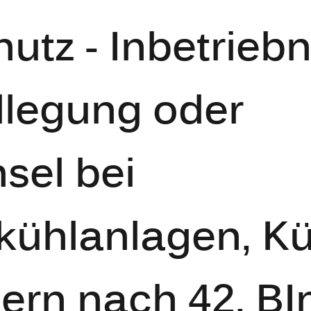
utz - Inbetrieb
lllegung oder
sel bei
kühlanlagen, K
ern nach 42. B