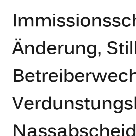
Immissionssch
Änderung, Sti
Betreiberwech
Verdunstungs
Nassabscheid