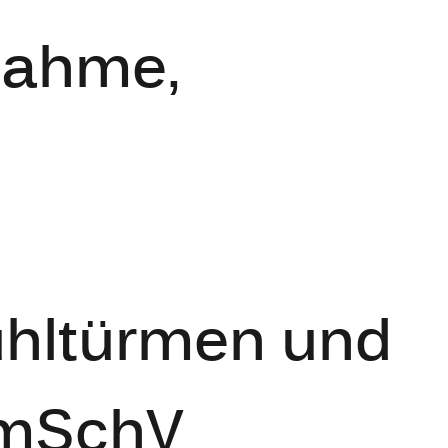
nahme,
ühltürmen und
ImSchV