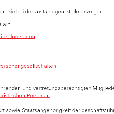
n Sie bei der zuständigen Stelle anzeigen.
lten:
Einzelpersonen
:
Personengesellschaften
:
ührenden und vertretungsberechtigten Mitglied
juristischen Personen
:
rt sowie Staatsangehörigkei
t der geschäftsfü