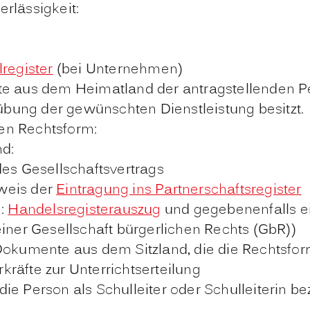
rlässigkeit:
register
(bei Unternehmen)
e aus dem Heimatland der antragstellenden Per
übung der gewünschten Dienstleistung besitzt.
en Rechtsform:
nd:
 des Gesellschaftsvertrags
hweis der
Eintragung ins Partnerschaftsregister
n:
Handelsregisterauszug
und gegebenenfalls ei
 einer Gesellschaft bürgerlichen Rechts (GbR))
Dokumente aus dem Sitzland, die die Rechtsfo
räfte zur Unterrichtserteilung
ie Person als Schulleiter oder Schulleiterin b