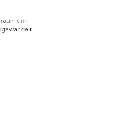
hnraum um.
umgewandelt.