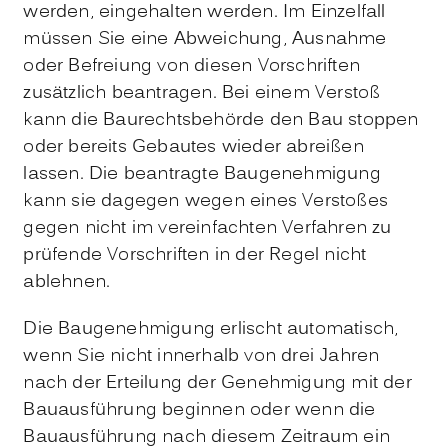
werden, eing
e
halten werden. Im Einzelfall
müssen Sie eine Abweichung, Au
s
nahme
oder Befreiung von
diesen
Vorschriften
zusätzlich beantragen. Bei einem Verstoß
kann die Baurechtsbehörde den Bau stoppen
oder bereits Gebautes wieder abreißen
lassen. Die beantragte Baug
e
nehmigung
kann sie dagegen wegen eines Ve
r
stoßes
gegen nicht im vereinfachten Verfahren zu
prüfende Vo
r
schriften in der Regel nicht
ablehnen.
Die Baugenehmigung erlischt
automatisch
,
wenn Sie nicht inne
r
halb von drei Jahren
nach der Erteilung der Genehmigung mit der
Bauausführung beginnen oder wenn die
Bauausführung nach di
e
sem Zeitraum ein