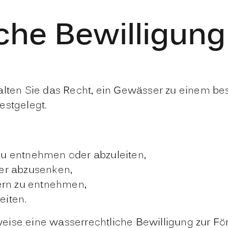
che Bewilligun
alten Sie das Recht, ein Gewässer zu einem be
estgelegt.
u entnehmen oder abzuleiten,
er abzusenken,
ern zu entnehmen,
eiten.
eise eine wasserrechtl
i
che Bewilligung zur Fö