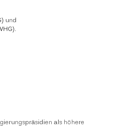
G) und
 WHG).
gierungspräsidien als höhere