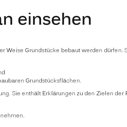
n einsehen
cher Weise Grundstücke bebaut werden dürfen.
nd
baubaren Grundstücksflächen.
g. Sie enthält Erkläru
n
gen zu den Zielen der
t nehmen.