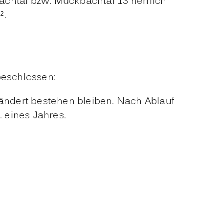
bachtal bzw. Muckbachtal 13 herrlich
².
beschlossen:
rändert bestehen bleiben. Nach Ablauf
. eines Jahres.