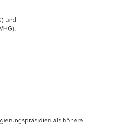
G) und
 WHG).
gierungspräsidien als höhere