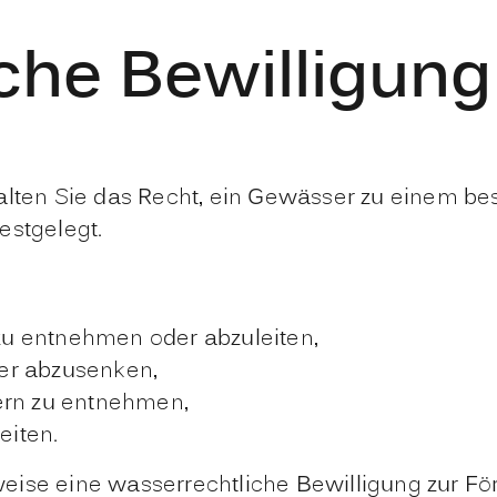
che Bewilligun
alten Sie das Recht, ein Gewässer zu einem be
estgelegt.
u entnehmen oder abzuleiten,
er abzusenken,
ern zu entnehmen,
eiten.
eise eine wasserrechtl
i
che Bewilligung zur Fö