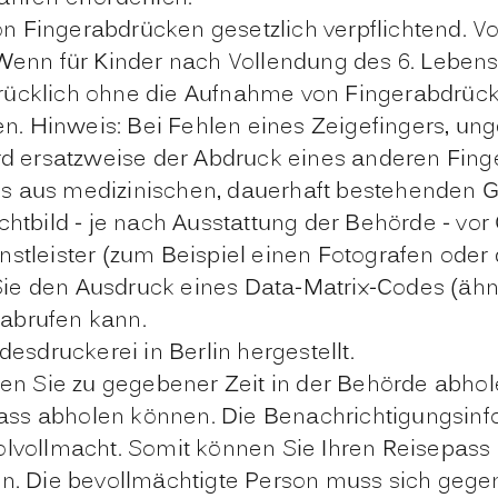
on Fingerabdrücken gesetzlich verpflichtend. Von
enn für Kinder nach Vollendung des 6. Lebensj
ücklich ohne die Aufnahme von Fingerabdrück
en
. Hinweis: Bei Fehlen eines Zeigefingers, u
ird ersatzweise der Abdruck eines anderen F
 aus medizinischen, dauerhaft bestehenden G
chtbild - je nach Ausstattung der Behörde - vor 
ienstleister (zum Beispiel einen Fotografen ode
Sie den Ausdruck eines Data-Matrix-Codes (ähnl
 abrufen kann.
desdruckerei in Berlin hergestellt.
en Sie zu gegebener Zeit in der Behörde abhol
epass abholen können. Die Benachrichtigungsin
lvollmacht. Somit können Sie Ihren Reisepass s
en. Die bevollmächtigte Person muss sich geg