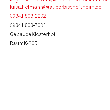
liegenschaftsamt@tauberbischofsheim.de
luisa.hofmann@tauberbischofsheim.de
09341 803-2202
09341 803-7001
Gebäude
Klosterhof
Raum
K-205