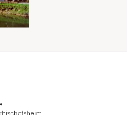
e
rbischofsheim