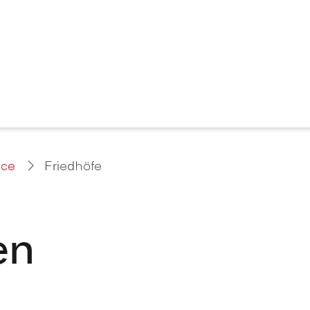
ice
Friedhöfe
en