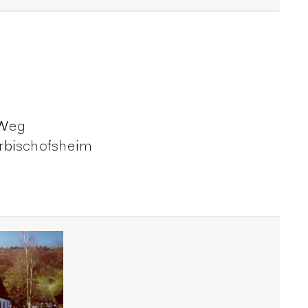
 Weg
rbischofsheim