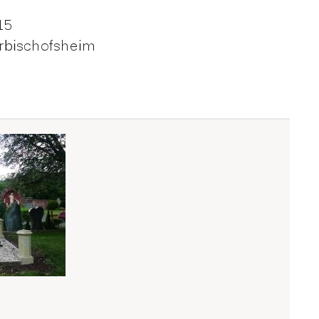
15
rbischofsheim