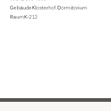
Gebäude
Klosterhof Dormitorium
Raum
K-212