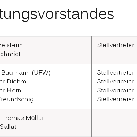
iftungsvorstandes
eisterin
Stellvertreter
Schmidt
d Baumann (UFW)
Stellvertreter:
er Diehm
Stellvertrete
er Horn
Stellvertreter
Freundschig
Stellvertreter
. Thomas Müller
 Sallath