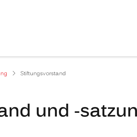
ung
Stiftungsvorstand
tand und -satzu