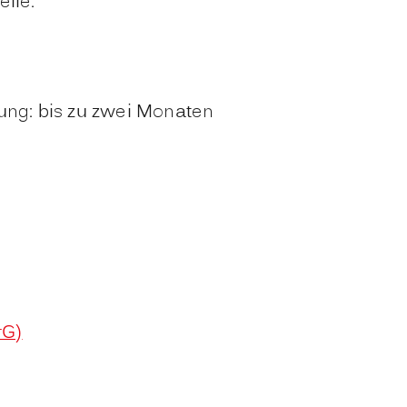
elle.
tung: bis zu zwei Monaten
rG)