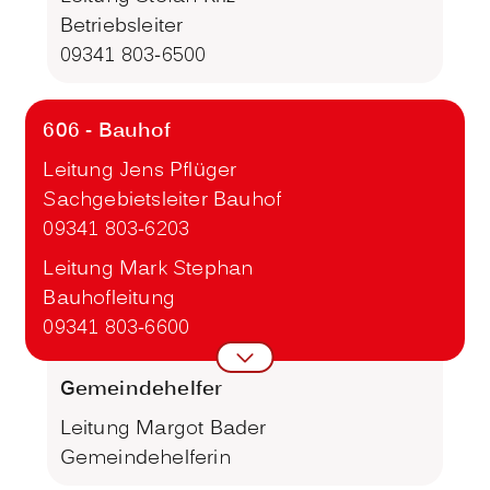
Betriebsleiter
09341 803-6500
606 - Bauhof
Leitung Jens Pflüger
Sachgebietsleiter Bauhof
09341 803-6203
Leitung Mark Stephan
Bauhofleitung
09341 803-6600
Gemeindehelfer
Leitung Margot Bader
Gemeindehelferin