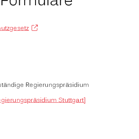
 Formulare
hutzgesetz
uständige Regierungspräsidium
egierungspräsidium Stuttgart]