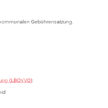
er kommunalen Gebührensatzung.
nung (LBOVVO)
:
eid