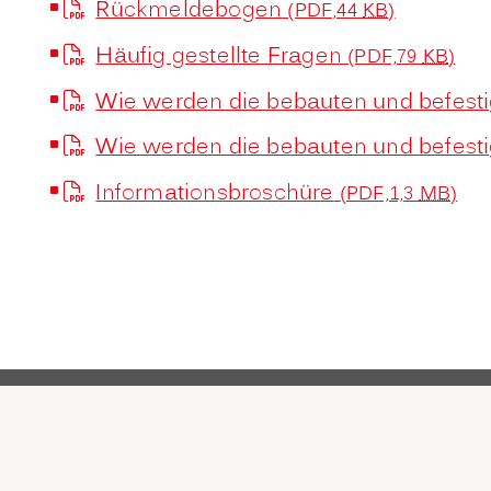
Rückmeldebogen
(PDF,44
KB
)
Häufig gestellte Fragen
(PDF,79
KB
)
Wie werden die bebauten und befesti
Wie werden die bebauten und befest
Informationsbroschüre
(PDF,1,3
MB
)