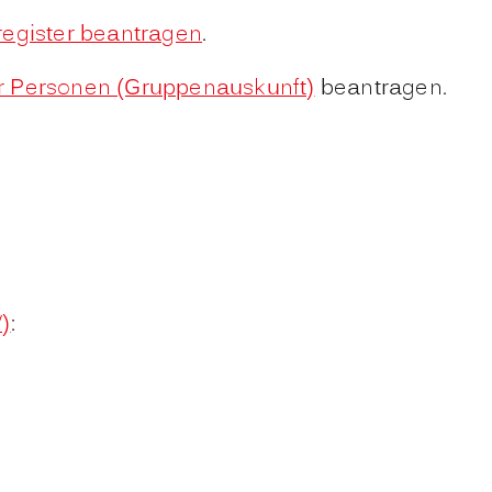
register beantragen
.
er Personen (Gruppenauskunft)
beantragen.
)
: