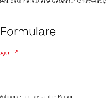
t, dass hieraus eine Gefahr für schutzwürdige
 Formulare
ragen
Wohnortes der gesuchten Person