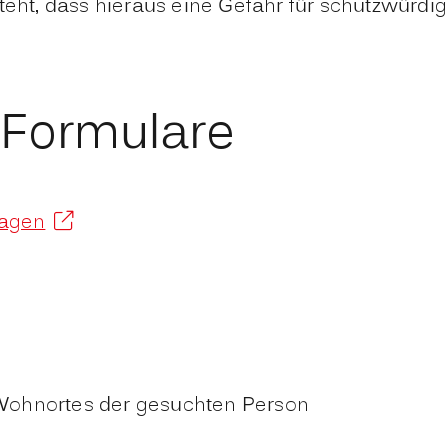
t, dass hieraus eine Gefahr für schutzwürdige
 Formulare
ragen
Wohnortes der gesuchten Person