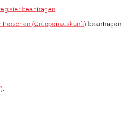
register beantragen
.
er Personen (Gruppenauskunft)
beantragen.
)
: