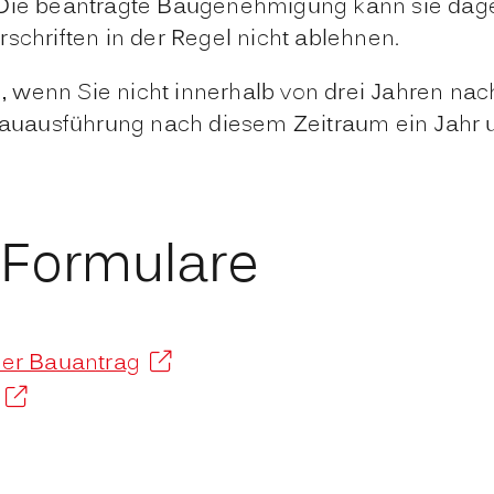
 Die beantragte Baug
e
nehmigung kann sie dag
o
r
schriften in der Regel nicht ablehnen.
h
, wenn Sie nicht inne
r
halb von drei Jahren nac
auausführung nach di
e
sem Zeitraum ein Jahr 
 Formulare
aler Bauantrag