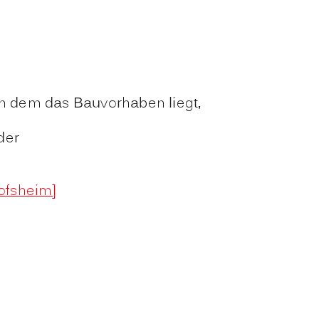
 in dem das Bauvorhaben liegt,
der
ofsheim]