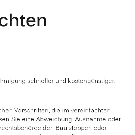
chten
hmigung schneller und kostengünstiger.
iche
n
Vorschriften, die im verei
n
fachten
ssen Sie eine Abweichung, Au
s
nahme oder
aurechtsbehörde den Bau stoppen oder