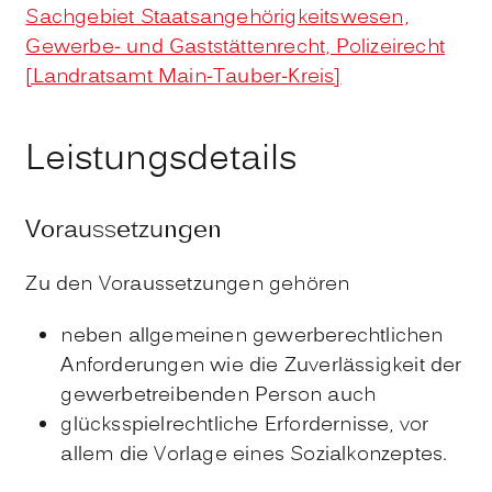
Sachgebiet Staatsangehörigkeitswesen,
Gewerbe- und Gaststättenrecht, Polizeirecht
[Landratsamt Main-Tauber-Kreis]
Leistungsdetails
Voraussetzungen
Zu den Voraussetzungen gehören
neben allgemeinen gewerberechtlichen
Anforderungen wie die Zuverlässigkeit der
gewerbetreibenden Person auch
glücksspielrechtliche Erfordernisse, vor
allem die Vorlage eines Sozialkonzeptes.