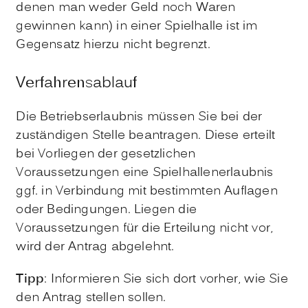
denen man weder Geld noch Waren
gewinnen kann) in einer Spielhalle ist im
Gegensatz hierzu nicht begrenzt.
Verfahrensablauf
Die Betriebserlaubnis müssen Sie bei der
zuständigen Stelle beantragen. Diese erteilt
bei Vorliegen der gesetzlichen
Voraussetzungen eine Spielhallenerlaubnis
ggf. in Verbindung mit bestimmten Auflagen
oder Bedingungen. Liegen die
Voraussetzungen für die Erteilung nicht vor,
wird der Antrag abgelehnt.
Tipp
: Informieren Sie sich dort vorher, wie Sie
den Antrag stellen sollen.