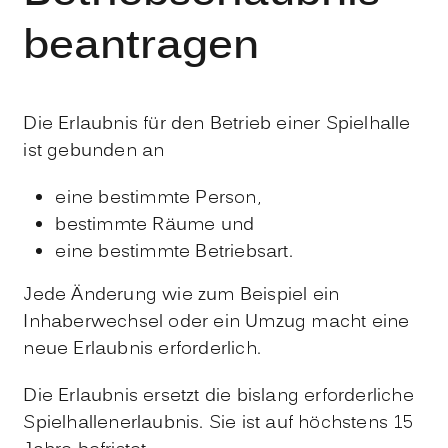
beantragen
Die Erlaubnis für den Betrieb einer Spielhalle
ist gebunden an
eine bestimmte Person,
bestimmte Räume und
eine bestimmte Betriebsart.
Jede Änderung wie zum Beispiel ein
Inhaberwechsel oder ein Umzug macht eine
neue Erlaubnis erforderlich.
Die Erlaubnis ersetzt die bislang erforderliche
Spielhallenerlaubnis. Sie ist auf höchstens 15