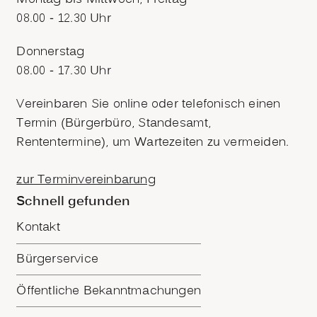
08.00 - 12.30 Uhr
Donnerstag
08.00 - 17.30 Uhr
Vereinbaren Sie online oder telefonisch einen
Termin (Bürgerbüro, Standesamt,
Rententermine), um Wartezeiten zu vermeiden.
zur Terminvereinbarung
Schnell gefunden
Kontakt
Bürgerservice
Öffentliche Bekanntmachungen