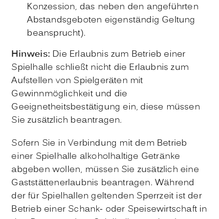
Konzession, das neben den angeführten
Abstandsgeboten eigenständig Geltung
beansprucht)
.
Hinweis:
Die Erlaubnis zum Betrieb einer
Spielhalle schließt nicht die Erlaubnis zum
Aufstellen von Spielgeräten mit
Gewinnmöglichkeit und die
Geeignetheitsbestätigung ein, diese müssen
Sie zusätzlich beantragen.
Sofern Sie in Verbindung mit dem Betrieb
einer Spielhalle alkoholhaltige Getränke
abgeben wollen, müssen Sie zusätzlich eine
Gaststättenerlaubnis beantragen. Während
der für Spielhallen geltenden Sperrzeit ist der
Betrieb einer Schank- oder Speisewirtschaft in