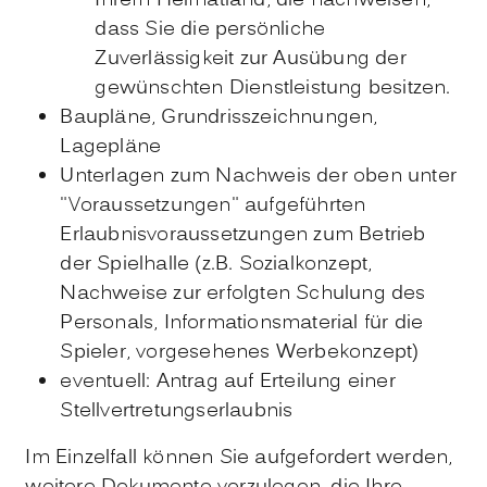
Ihrem Heimatland, die nachweisen,
dass Sie die persönliche
Zuverlässigkeit zur Ausübung der
gewünschten Dienstleistung besitzen.
Baupläne, Grundrisszeichnungen,
Lagepläne
Unterlagen zum Nachweis der oben unter
"Voraussetzungen" aufgeführten
Erlaubnisvoraussetzungen zum Betrieb
der Spielhalle (z.B. Sozialkonzept,
Nachweise zur erfolgten Schulung des
Personals, Informationsmaterial für die
Spieler, vorgesehenes Werbekonzept)
eventuell: Antrag auf Erteilung einer
Stellvertretungserlaubnis
Im Einzelfall können Sie aufgefordert werden,