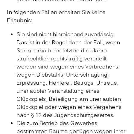
In folgenden Fällen erhalten Sie keine
Erlaubnis:
Sie sind nicht hinreichend zuverlässig.
Das ist in der Regel dann der Fall, wenn
Sie innerhalb der letzten drei Jahre
strafrechtlich rechtskräftig verurteilt
worden sind wegen eines Verbrechens,
wegen Diebstahls, Unterschlagung,
Erpressung, Hehlerei, Betrugs, Untreue,
unerlaubter Veranstaltung eines
Glückspiels, Beteiligung am unerlaubten
Glückspiel oder wegen eines Vergehens
nach § 12 des Jugendschutzgesetzes.
Die zum Betrieb des Gewerbes
bestimmten Räume genügen wegen ihrer