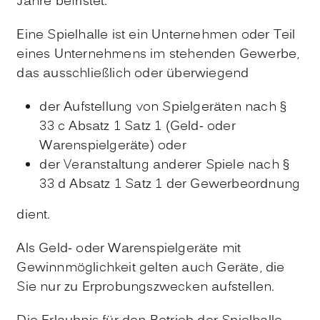
Jahre befristet.
Eine Spielhalle ist ein Unternehmen oder Teil
eines Unternehmens im stehenden Gewerbe,
das ausschließlich oder überwiegend
der Aufstellung von Spielgeräten nach §
33 c Absatz 1 Satz 1 (Geld- oder
Warenspielgeräte) oder
der Veranstaltung anderer Spiele nach §
33 d Absatz 1 Satz 1 der Gewerbeordnung
dient.
Als Geld- oder Warenspielgeräte mit
Gewinnmöglichkeit gelten auch Geräte, die
Sie nur zu Erprobungszwecken aufstellen.