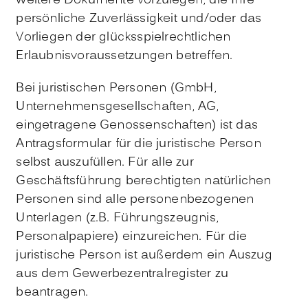
weitere Dokumente vorzulegen, die Ihre
persönliche Zuverlässigkeit und/oder das
Vorliegen der glücksspielrechtlichen
Erlaubnisvoraussetzungen betreffen.
Bei juristischen Personen (GmbH,
Unternehmensgesellschaften, AG,
eingetragene Genossenschaften) ist das
Antragsformular für die juristische Person
selbst auszufüllen. Für alle zur
Geschäftsführung berechtigten natürlichen
Personen sind alle personenbezogenen
Unterlagen (z.B. Führungszeugnis,
Personalpapiere) einzureichen. Für die
juristische Person ist außerdem ein Auszug
aus dem Gewerbezentralregister zu
beantragen.