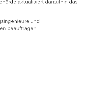
Behörde aktualisiert daraufhin das
ngsingenieure und
en beauftrag
en.