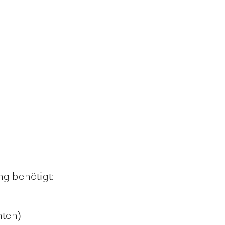
g benötigt:
hten)