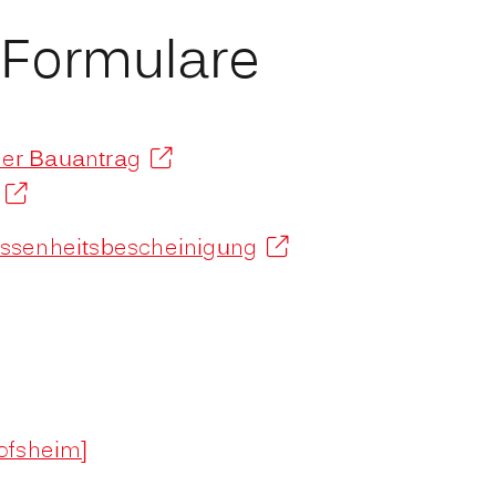
 Formulare
aler Bauantrag
ossenheitsbescheinigung
ofsheim]