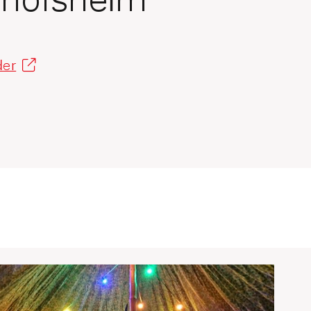
chofsheim
der