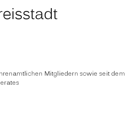
reisstadt
hrenamtlichen Mitgliedern sowie seit dem
derates