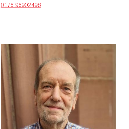
0176 96902498