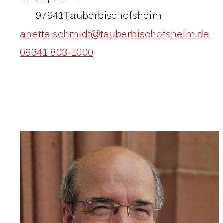
97941
Tauberbischofsheim
anette.schmidt@tauberbischofsheim.de
09341 803-1000