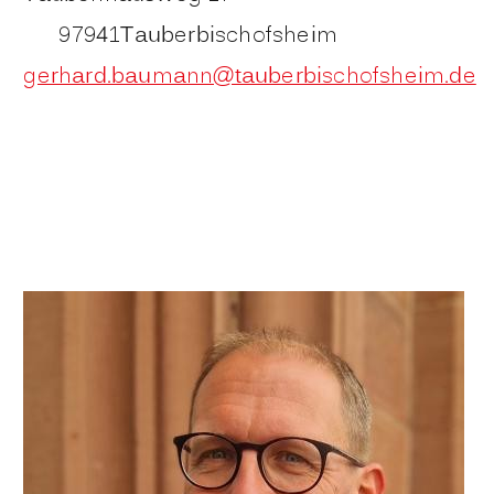
97941
Tauberbischofsheim
gerhard.baumann@tauberbischofsheim.de