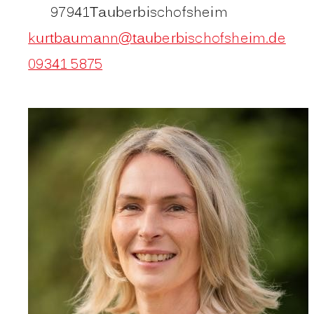
97941
Tauberbischofsheim
kurtbaumann@tauberbischofsheim.de
09341 5875