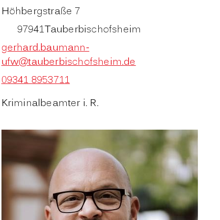
Höhbergstraße 7
97941
Tauberbischofsheim
gerhard.baumann-
ufw@tauberbischofsheim.de
09341 8953711
Kriminalbeamter i. R.