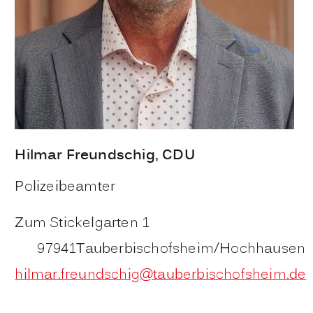
Hilmar
Freundschig
, CDU
Polizeibeamter
Zum Stickelgarten 1
97941
Tauberbischofsheim/Hochhausen
hilmar.freundschig@tauberbischofsheim.de