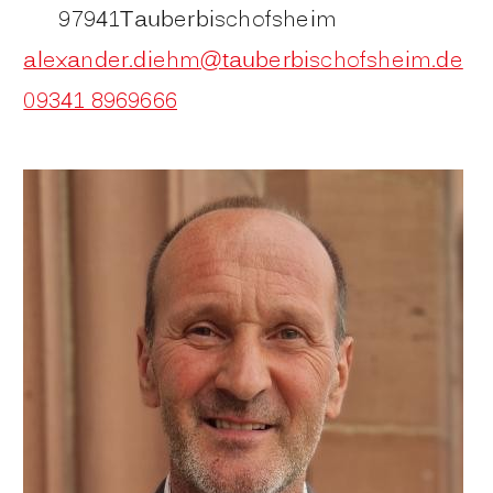
97941
Tauberbischofsheim
alexander.diehm@tauberbischofsheim.de
09341 8969666