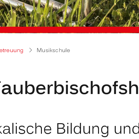
Betreuung
Musikschule
Tauberbischofs
kalische Bildung un