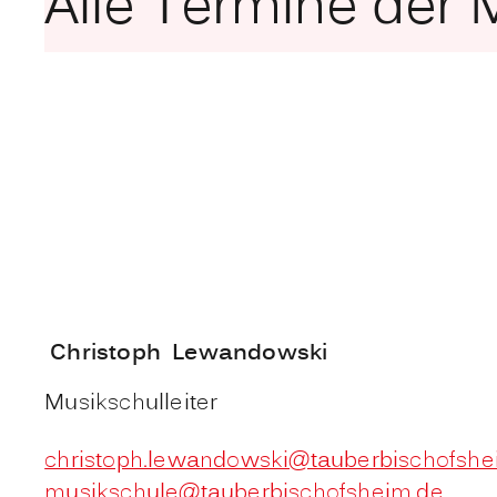
Alle Termine der 
Christoph
Lewandowski
Musikschulleiter
christoph.lewandowski@tauberbischofshe
musikschule@tauberbischofsheim.de