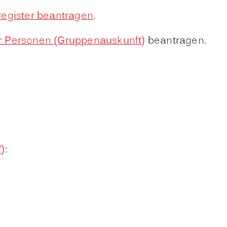
register beantragen
.
er Personen (Gruppenauskunft)
beantragen.
)
: