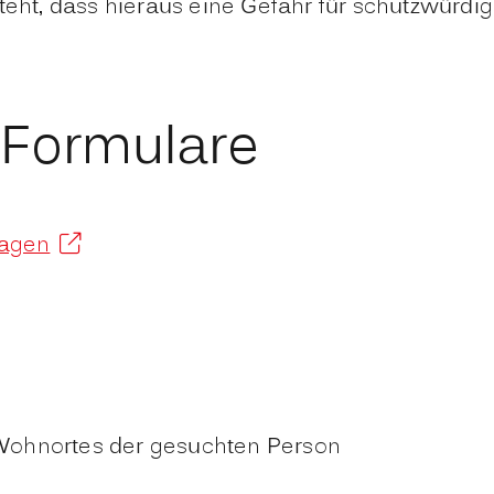
t, dass hieraus eine Gefahr für schutzwürdige
 Formulare
ragen
Wohnortes der gesuchten Person