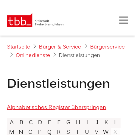
Startseite
Bürger & Service
Bürgerservice
Onlinedienste
Dienstleistungen
Dienstleistungen
Alphabetisches Register überspringen
A
B
C
D
E
F
G
H
I
J
K
L
M
N
O
P
Q
R
S
T
U
V
W
X