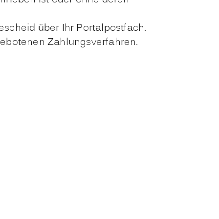
hrieben ist oder ohne deren
cheid über Ihr Portalpostfach.
gebotenen Zahlungsverfahren.