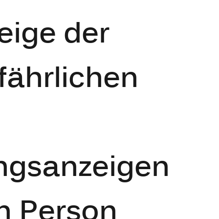
eige der
fährlichen
ngsanzeigen
n Person