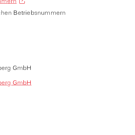
ummern
ichen Betriebsnummern
mberg GmbH
mberg GmbH