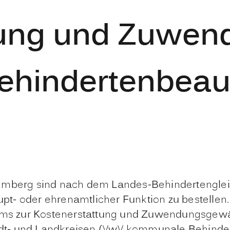
tung und Zuwend
hindertenbeauf
emberg sind nach dem Landes-Behindertengleich
t- oder ehrenamtlicher Funktion zu bestellen.
iums zur Kostenerstattung und Zuwendungsgewä
t- und Landkreisen (
VwV kommunale Behinder