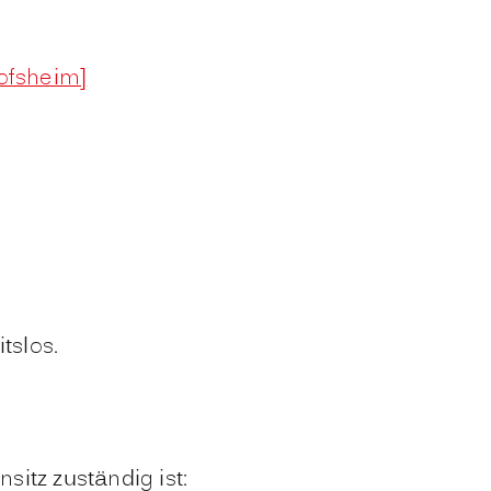
hofsheim]
tslos.
sitz zuständig ist: