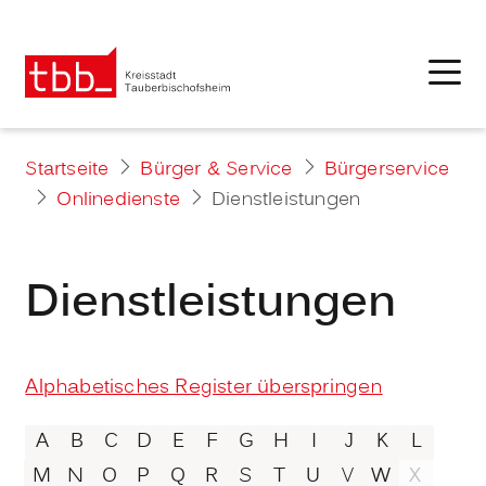
Startseite
Bürger & Service
Bürgerservice
Onlinedienste
Dienstleistungen
Dienstleistungen
Alphabetisches Register überspringen
A
B
C
D
E
F
G
H
I
J
K
L
M
N
O
P
Q
R
S
T
U
V
W
X