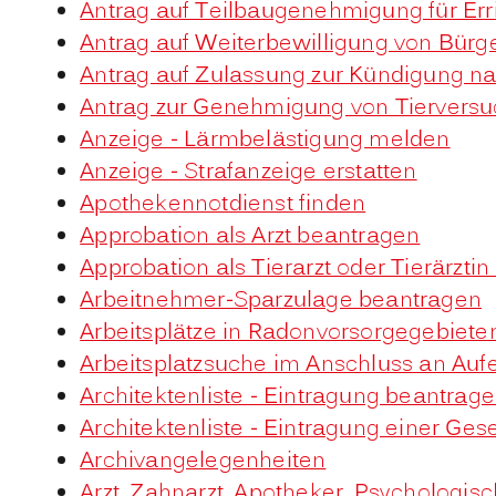
Antrag auf Teilbaugenehmigung für Er
Antrag auf Weiterbewilligung von Bürge
Antrag auf Zulassung zur Kündigung n
Antrag zur Genehmigung von Tiervers
Anzeige - Lärmbelästigung melden
Anzeige - Strafanzeige erstatten
Apothekennotdienst finden
Approbation als Arzt beantragen
Approbation als Tierarzt oder Tierärzti
Arbeitnehmer-Sparzulage beantragen
Arbeitsplätze in Radonvorsorgegebiete
Arbeitsplatzsuche im Anschluss an Auf
Architektenliste - Eintragung beantrag
Architektenliste - Eintragung einer Ges
Archivangelegenheiten
Arzt, Zahnarzt, Apotheker, Psychologi