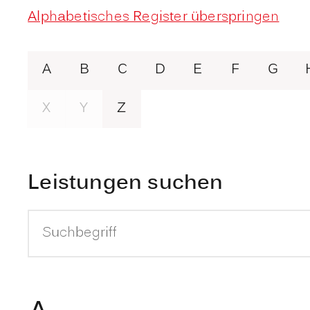
Alphabetisches Register überspringen
A
B
C
D
E
F
G
X
Y
Z
Leistungen suchen