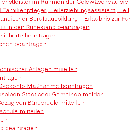
edienstleister im Rahmen der Geldwäscheaufsicht
nd Familienpfleger, Heilerziehungsassistent, H
sländischer Berufsausbildung – Erlaubnis zur 
tritt in den Ruhestand beantragen
ersicherte beantragen
schen beantragen
chnischer Anlagen mitteilen
antragen
r Ökokonto-Maßnahme beantragen
erselben Stadt oder Gemeinde melden
ezug von Bürgergeld mitteilen
chule mitteilen
den
ng beantragen