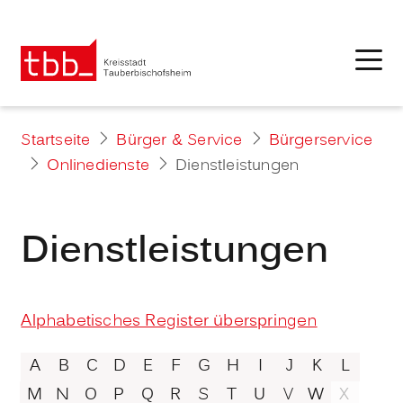
Startseite
Bürger & Service
Bürgerservice
Onlinedienste
Dienstleistungen
Dienstleistungen
Alphabetisches Register überspringen
A
B
C
D
E
F
G
H
I
J
K
L
M
N
O
P
Q
R
S
T
U
V
W
X