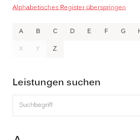
Alphabetisches Register überspringen
A
B
C
D
E
F
G
X
Y
Z
Leistungen suchen