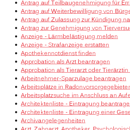
Antrag auf Teilbaugenehmigung für Er
Antrag auf Weiterbewilligung von Bürge
Antrag auf Zulassung zur Kündigung n
Antrag zur Genehmigung von Tiervers
Anzeige - Lärmbelästigung melden
Anzeige - Strafanzeige erstatten
Apothekennotdienst finden
Approbation als Arzt beantragen
Approbation als Tierarzt oder Tierärzti
Arbeitnehmer-Sparzulage beantragen
Arbeitsplätze in Radonvorsorgegebiete
Arbeitsplatzsuche im Anschluss an Auf
Architektenliste - Eintragung beantrag
Architektenliste - Eintragung einer Ges
Archivangelegenheiten
Arzt, Zahnarzt, Apotheker, Psychologi