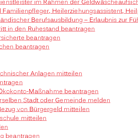
edienstleister im Rahmen der Geldwäscheaufsicht
nd Familienpfleger, Heilerziehungsassistent, H
sländischer Berufsausbildung – Erlaubnis zur 
tritt in den Ruhestand beantragen
ersicherte beantragen
schen beantragen
chnischer Anlagen mitteilen
antragen
r Ökokonto-Maßnahme beantragen
erselben Stadt oder Gemeinde melden
ezug von Bürgergeld mitteilen
chule mitteilen
den
ng beantragen