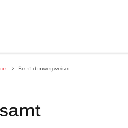
ice
Behördenwegweiser
gsamt