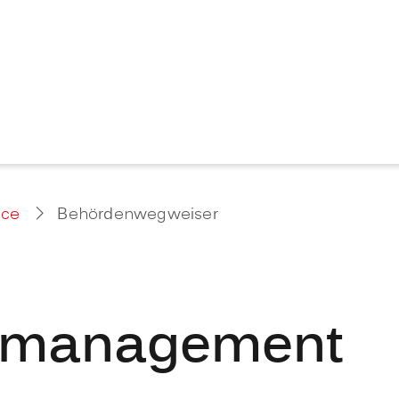
ice
Behördenwegweiser
almanagement