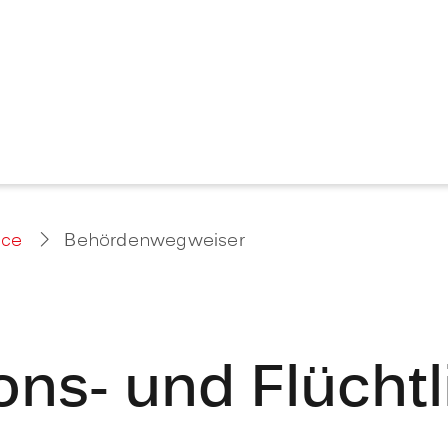
ice
Behördenwegweiser
ions- und Flüch