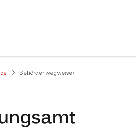
ice
Behördenwegweiser
nungsamt