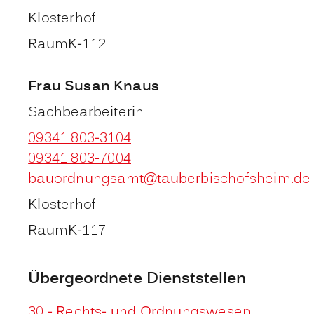
Klosterhof
Raum
K-112
Frau
Susan
Knaus
Sachbearbeiterin
09341 803-3104
09341 803-7004
bauordnungsamt@tauberbischofsheim.de
Klosterhof
Raum
K-117
Übergeordnete Dienststellen
30 - Rechts- und Ordnungswesen