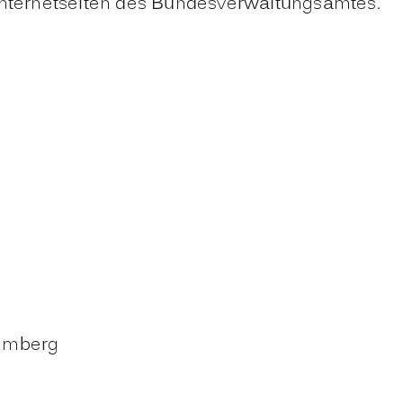
 Internetseiten des Bundesverwaltungsamtes
.
temberg