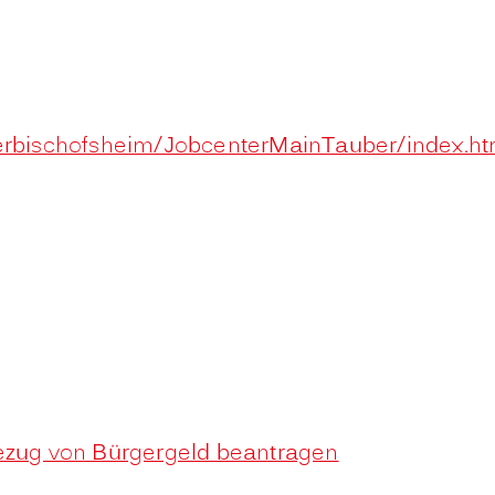
berbischofsheim/JobcenterMainTauber/index.h
Bezug von Bürgergeld beantragen