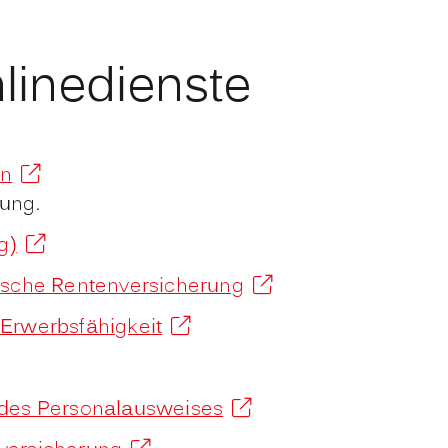
linedienste
en
ung.
g)
utsche Rentenversicherung
Erwerbsfähigkeit
 des Personalausweises